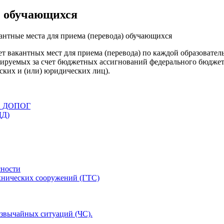
) обучающихся
нтные места для приема (перевода) обучающихся
т вакантных мест для приема (перевода) по каждой образовател
ансируемых за счет бюджетных ассигнований федерального бюдже
ских и (или) юридических лиц).
ов ДОПОГ
ДД)
сности
хнических сооружений (ГТС)
езвычайных ситуаций (ЧС).