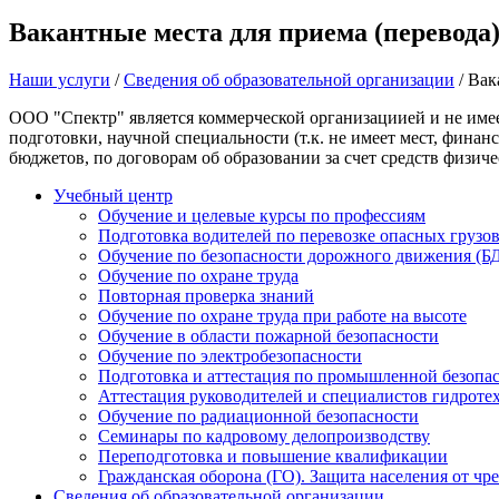
Вакантные места для приема (перевода
Наши услуги
/
Сведения об образовательной организации
/
Вака
ООО "Спектр" является коммерческой организациией и не имее
подготовки, научной специальности (т.к. не имеет мест, фин
бюджетов, по договорам об образовании за счет средств физиче
Учебный центр
Обучение и целевые курсы по профессиям
Подготовка водителей по перевозке опасных груз
Обучение по безопасности дорожного движения (Б
Обучение по охране труда
Повторная проверка знаний
Обучение по охране труда при работе на высоте
Обучение в области пожарной безопасности
Обучение по электробезопасности
Подготовка и аттестация по промышленной безопа
Аттестация руководителей и специалистов гидроте
Обучение по радиационной безопасности
Семинары по кадровому делопроизводству
Переподготовка и повышение квалификации
Гражданская оборона (ГО). Защита населения от чр
Сведения об образовательной организации