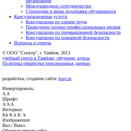
организации
Международное сотрудничество
Стипендии и меры поддержки обучающихся
Консультационные услуги
Консультации по охране труда
Проведение оценки профессиональных рисков
Консультации по промышленной безопасности
Консультации по пожарной безопасности
Вопросы и ответы
© ООО "Спектр", г. Тамбов, 2013
учебный центр в Тамбове, обучение, курсы
Политика обработки персональных данных
разработка, создание сайта:
krav.ru
Инвертировать:
A
A
Шрифт:
A
A
A
Интервал:
Kk
K k
K k
Изображения:
Вкл.
/
Выкл.
Обычная версия сайта